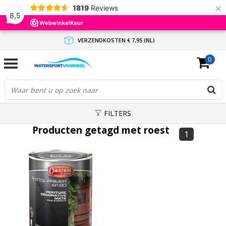
×
1819
Reviews
8,5
VERZENDKOSTEN € 7,95 (NL)
0
GRATIS VERZENDING(NL) VANAF € 65,-
BINNEN 1-3 WERKDAGEN ANTWOORD
FILTERS
Producten getagd met roest
1