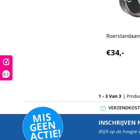
Roerstandaanw
€34,-
8,5
1 - 3 Van 3
| Produ
VERZENDKOSTE
MI
S
G
E
E
A
C
TI
N
INSCHRIJVEN 
E!
Blijft op de hoogte