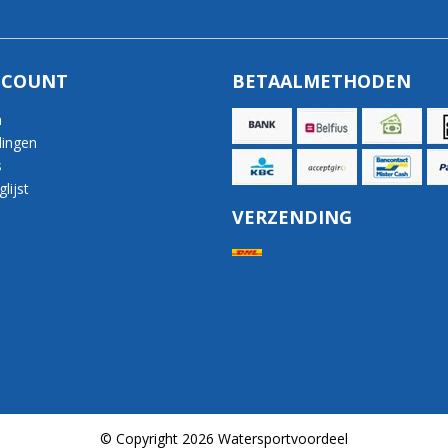
CCOUNT
BETAALMETHODEN
n
lingen
s
lijst
VERZENDING
© Copyright 2026 Watersportvoordeel