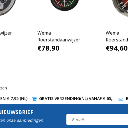
ijzer
Wema
Wema
Roerstandaanwijzer
Roerstand
€78,90
€94,60
silverline
cten
N € 7,95 (NL)
GRATIS VERZENDING(NL) VANAF € 65,-
NIEUWSBRIEF
 van onze aanbiedingen