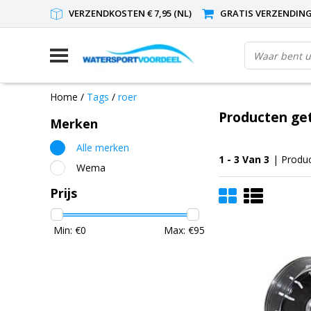
VERZENDKOSTEN € 7,95 (NL)
GRATIS VERZENDING(
Home
/
Tags
/
roer
Producten ge
Merken
Alle merken
1 - 3 Van 3
| Produ
Wema
Prijs
Min: €
0
Max: €
95