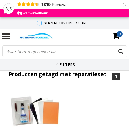
×
1819
Reviews
8,5
VERZENDKOSTEN € 7,95 (NL)
0
GRATIS VERZENDING(NL) VANAF € 65,-
BINNEN 1-3 WERKDAGEN ANTWOORD
FILTERS
Producten getagd met reparatieset
1