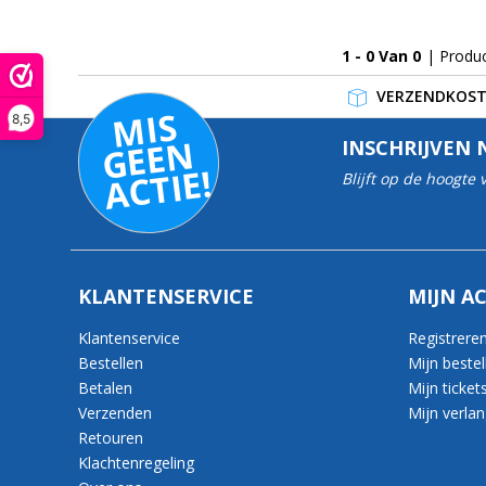
1 - 0 Van 0
| Produ
VERZENDKOSTE
MI
S
G
E
E
A
C
TI
8,5
N
INSCHRIJVEN 
E!
Blijft op de hoogte
KLANTENSERVICE
MIJN A
Klantenservice
Registrere
Bestellen
Mijn bestel
Betalen
Mijn ticket
Verzenden
Mijn verlang
Retouren
Klachtenregeling