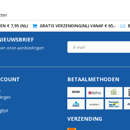
cten
N € 7,95 (NL)
GRATIS VERZENDING(NL) VANAF € 65,-
NIEUWSBRIEF
 van onze aanbiedingen
CCOUNT
BETAALMETHODEN
n
lingen
s
lijst
VERZENDING