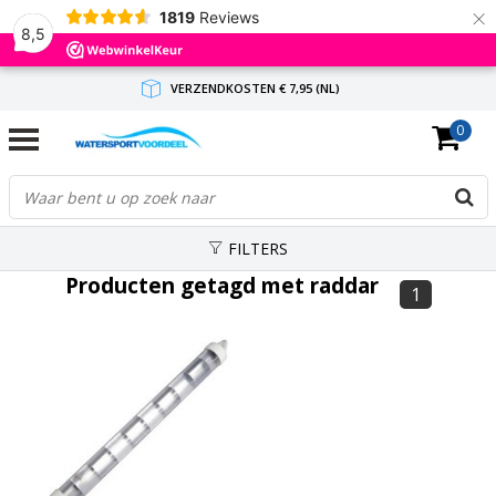
×
1819
Reviews
8,5
VERZENDKOSTEN € 7,95 (NL)
0
GRATIS VERZENDING(NL) VANAF € 65,-
BINNEN 1-3 WERKDAGEN ANTWOORD
FILTERS
Producten getagd met raddar
1