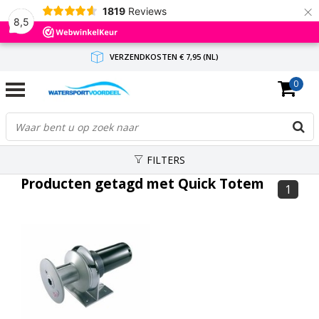
×
1819
Reviews
8,5
VERZENDKOSTEN € 7,95 (NL)
0
GRATIS VERZENDING(NL) VANAF € 65,-
BINNEN 1-3 WERKDAGEN ANTWOORD
FILTERS
Producten getagd met Quick Totem
1