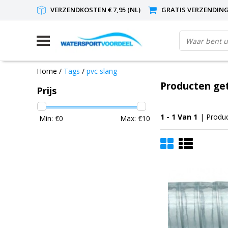
VERZENDKOSTEN € 7,95 (NL)
GRATIS VERZENDING(
Home
/
Tags
/
pvc slang
Producten ge
Prijs
1 - 1 Van 1
| Produ
Min: €
0
Max: €
10