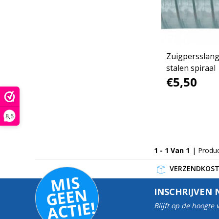
Zuigpersslan
stalen spiraal
€5,50
8,5
1 - 1 Van 1
| Produ
VERZENDKOSTE
MI
S
G
E
E
A
C
TI
N
INSCHRIJVEN 
E!
Blijft op de hoogte