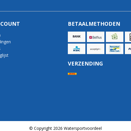
CCOUNT
BETAALMETHODEN
n
lingen
s
lijst
VERZENDING
© Copyright 2026 Watersportvoordeel