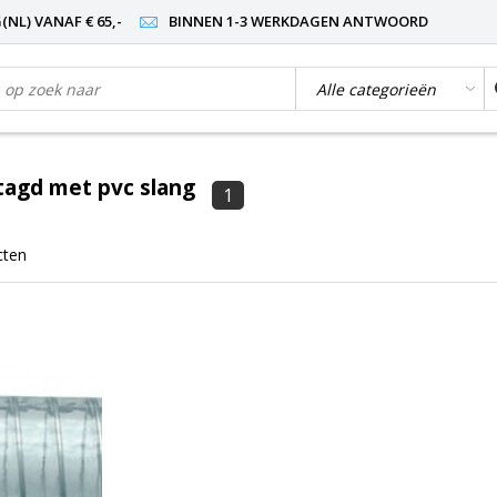
NL) VANAF € 65,-
BINNEN 1-3 WERKDAGEN ANTWOORD
tagd met pvc slang
1
cten