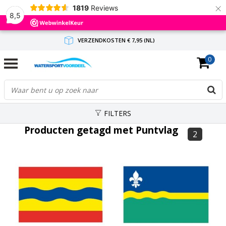
×
1819
Reviews
8,5
VERZENDKOSTEN € 7,95 (NL)
0
GRATIS VERZENDING(NL) VANAF € 65,-
BINNEN 1-3 WERKDAGEN ANTWOORD
FILTERS
Producten getagd met Puntvlag
2