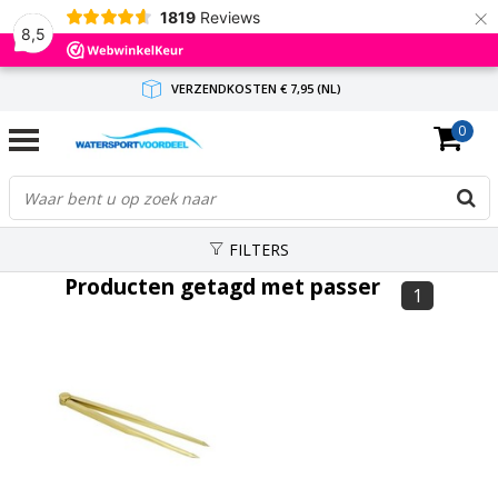
×
1819
Reviews
8,5
VERZENDKOSTEN € 7,95 (NL)
0
GRATIS VERZENDING(NL) VANAF € 65,-
BINNEN 1-3 WERKDAGEN ANTWOORD
FILTERS
Producten getagd met passer
1