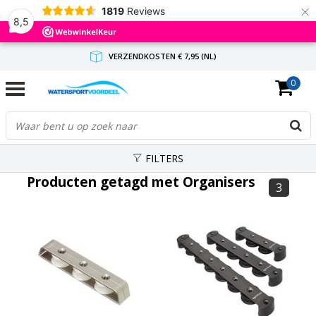
×
1819
Reviews
8,5
VERZENDKOSTEN € 7,95 (NL)
0
GRATIS VERZENDING(NL) VANAF € 65,-
BINNEN 1-3 WERKDAGEN ANTWOORD
FILTERS
Producten getagd met Organisers
3