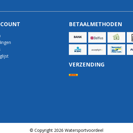
CCOUNT
BETAALMETHODEN
n
lingen
s
lijst
VERZENDING
© Copyright 2026 Watersportvoordeel