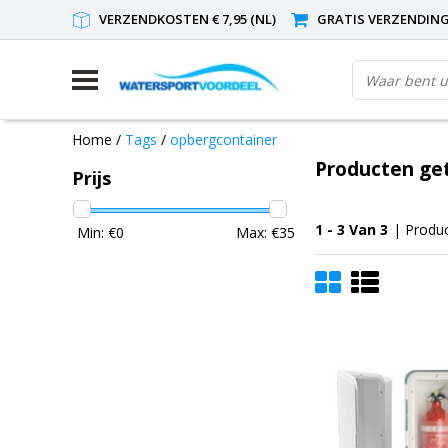
VERZENDKOSTEN € 7,95 (NL)
GRATIS VERZENDING(
Home
/
Tags
/
opbergcontainer
Producten ge
Prijs
1 - 3 Van 3
| Produ
Min: €
0
Max: €
35