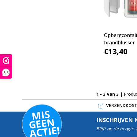
Opbergcontai
brandblusser
€13,40
8,5
1 - 3 Van 3
| Produ
VERZENDKOSTE
MI
S
G
E
E
A
C
TI
N
INSCHRIJVEN 
E!
Blijft op de hoogte