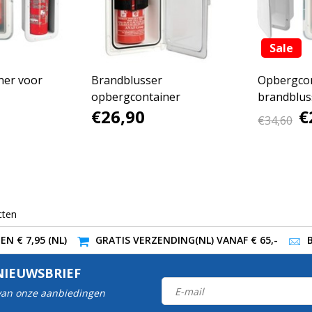
Sale
ner voor
Brandblusser
Opbergcon
opbergcontainer
brandblus
€26,90
€
€34,60
cten
N € 7,95 (NL)
GRATIS VERZENDING(NL) VANAF € 65,-
NIEUWSBRIEF
 van onze aanbiedingen