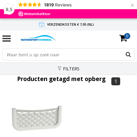
×
1819
Reviews
8,5
VERZENDKOSTEN € 7,95 (NL)
0
GRATIS VERZENDING(NL) VANAF € 65,-
BINNEN 1-3 WERKDAGEN ANTWOORD
FILTERS
Producten getagd met opberg
1