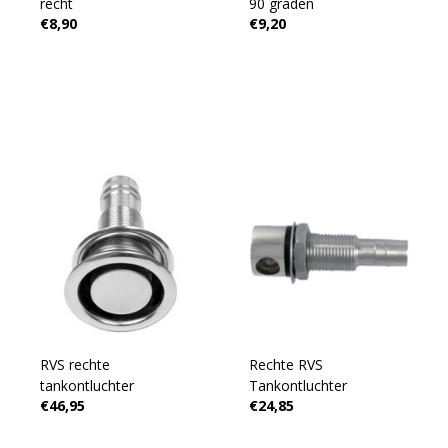
recht
90 graden
€8,90
€9,20
RVS rechte
Rechte RVS
tankontluchter
Tankontluchter
€46,95
€24,85