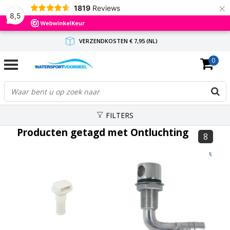
×
1819
Reviews
8,5
VERZENDKOSTEN € 7,95 (NL)
0
GRATIS VERZENDING(NL) VANAF € 65,-
BINNEN 1-3 WERKDAGEN ANTWOORD
FILTERS
Producten getagd met Ontluchting
8