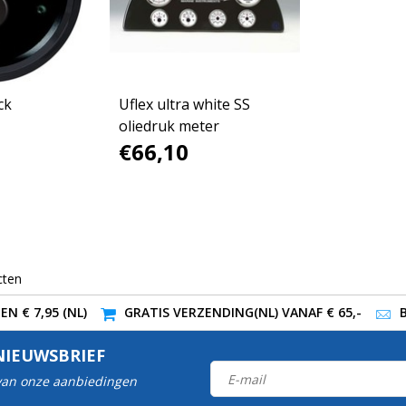
ck
Uflex ultra white SS
oliedruk meter
€66,10
cten
N € 7,95 (NL)
GRATIS VERZENDING(NL) VANAF € 65,-
NIEUWSBRIEF
 van onze aanbiedingen