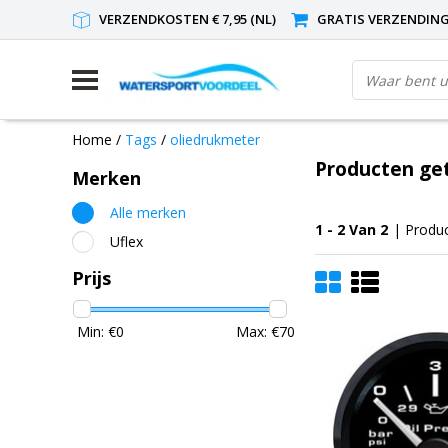
VERZENDKOSTEN € 7,95 (NL)
GRATIS VERZENDING(
Home
/
Tags
/
oliedrukmeter
Producten ge
Merken
Alle merken
1 - 2 Van 2
| Produ
Uflex
Prijs
Min: €
0
Max: €
70