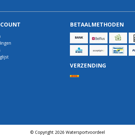
CCOUNT
BETAALMETHODEN
n
lingen
s
lijst
VERZENDING
© Copyright 2026 Watersportvoordeel