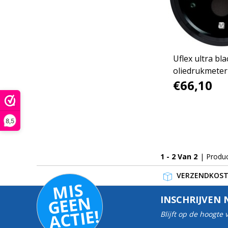
Uflex ultra bla
oliedrukmeter
€66,10
8,5
1 - 2 Van 2
| Produ
VERZENDKOSTE
MI
S
G
E
E
A
C
TI
N
INSCHRIJVEN 
E!
Blijft op de hoogte