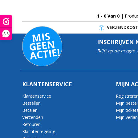
1 - 0 Van 0
| Produ
VERZENDKOSTE
MI
S
G
E
E
A
C
TI
8,5
N
INSCHRIJVEN 
E!
Blijft op de hoogte
KLANTENSERVICE
MIJN A
Klantenservice
Registrere
Bestellen
Mijn bestel
Betalen
Mijn ticket
Verzenden
Mijn verlang
Retouren
Klachtenregeling