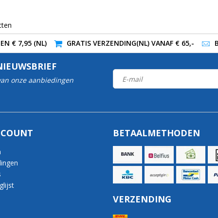
cten
N € 7,95 (NL)
GRATIS VERZENDING(NL) VANAF € 65,-
NIEUWSBRIEF
 van onze aanbiedingen
CCOUNT
BETAALMETHODEN
n
lingen
s
lijst
VERZENDING