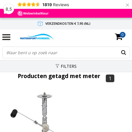
×
1819
Reviews
8,5
VERZENDKOSTEN € 7,95 (NL)
0
GRATIS VERZENDING(NL) VANAF € 65,-
BINNEN 1-3 WERKDAGEN ANTWOORD
FILTERS
Producten getagd met meter
1