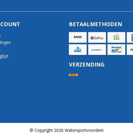
CCOUNT
BETAALMETHODEN
n
lingen
s
lijst
VERZENDING
© Copyright 2026 Watersportvoordeel