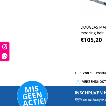
DOUGLAS MA
mooring belt
€105,20
8,5
1 - 1 Van 1
| Produ
VERZENDKOSTE
MI
S
G
E
E
A
C
TI
N
INSCHRIJVEN 
E!
Blijft op de hoogte