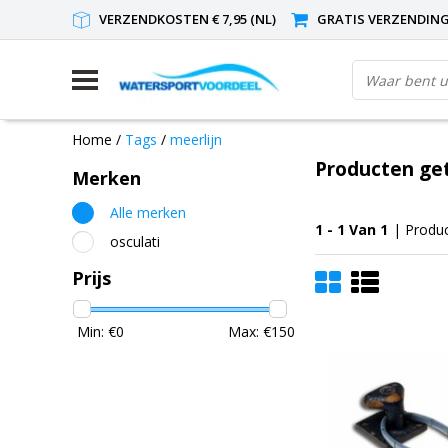
VERZENDKOSTEN € 7,95 (NL)
GRATIS VERZENDING(
Home
/
Tags
/
meerlijn
Producten ge
Merken
Alle merken
1 - 1 Van 1
| Produ
osculati
Prijs
Min: €
0
Max: €
150