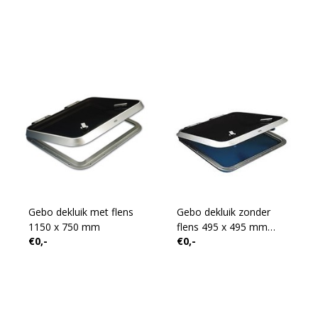
Gebo dekluik met flens
Gebo dekluik zonder
1150 x 750 mm
flens 495 x 495 mm
€0,-
€0,-
R=95