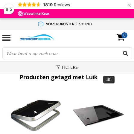
×
1819
Reviews
8,5
VERZENDKOSTEN € 7,95 (NL)
0
GRATIS VERZENDING(NL) VANAF € 65,-
BINNEN 1-3 WERKDAGEN ANTWOORD
FILTERS
Producten getagd met Luik
40