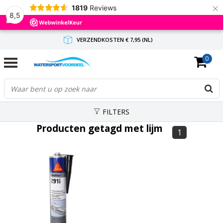
×
1819
Reviews
8,5
VERZENDKOSTEN € 7,95 (NL)
0
GRATIS VERZENDING(NL) VANAF € 65,-
BINNEN 1-3 WERKDAGEN ANTWOORD
FILTERS
Producten getagd met lijm
1