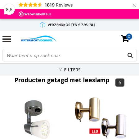
×
1819
Reviews
8,5
VERZENDKOSTEN € 7,95 (NL)
0
GRATIS VERZENDING(NL) VANAF € 65,-
BINNEN 1-3 WERKDAGEN ANTWOORD
FILTERS
Producten getagd met leeslamp
6