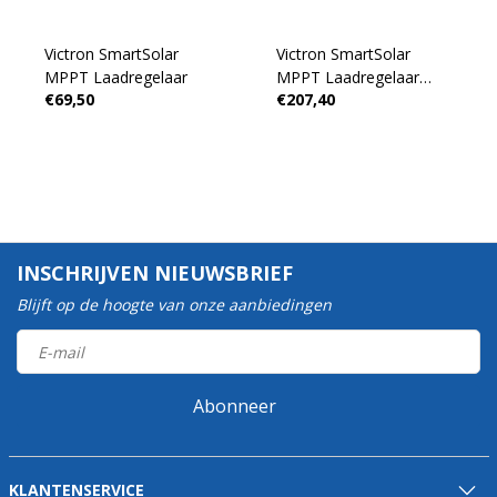
Victron SmartSolar
Victron SmartSolar
MPPT Laadregelaar
MPPT Laadregelaar
€69,50
€207,40
150/35
INSCHRIJVEN NIEUWSBRIEF
Blijft op de hoogte van onze aanbiedingen
Abonneer
KLANTENSERVICE