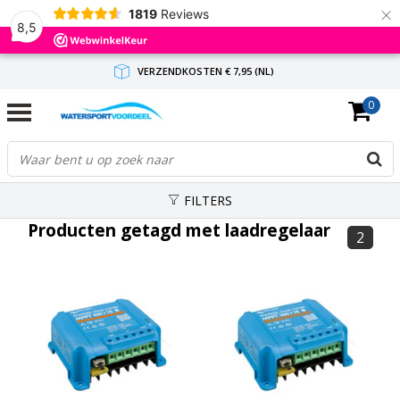
×
1819
Reviews
8,5
VERZENDKOSTEN € 7,95 (NL)
0
GRATIS VERZENDING(NL) VANAF € 65,-
BINNEN 1-3 WERKDAGEN ANTWOORD
FILTERS
Producten getagd met laadregelaar
2