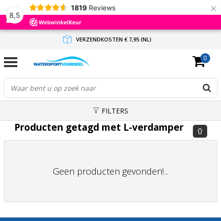
×
1819
Reviews
8,5
VERZENDKOSTEN € 7,95 (NL)
0
GRATIS VERZENDING(NL) VANAF € 65,-
BINNEN 1-3 WERKDAGEN ANTWOORD
FILTERS
Producten getagd met L-verdamper
0
Geen producten gevonden!...