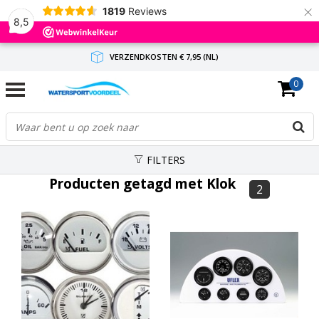
×
1819
Reviews
8,5
VERZENDKOSTEN € 7,95 (NL)
0
GRATIS VERZENDING(NL) VANAF € 65,-
BINNEN 1-3 WERKDAGEN ANTWOORD
FILTERS
Producten getagd met Klok
2