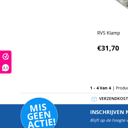
RVS Klamp
€31,70
8,5
1 - 4 Van 4
| Produ
VERZENDKOSTE
MI
S
G
E
E
A
C
TI
N
INSCHRIJVEN 
E!
Blijft op de hoogte