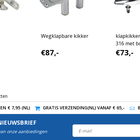
Wegklapbare kikker
klapkikke
316 met b
€87,-
€73,-
cten
N € 7,95 (NL)
GRATIS VERZENDING(NL) VANAF € 65,-
NIEUWSBRIEF
 van onze aanbiedingen