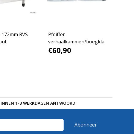
r 172mm RVS
Pfeiffer
out
verhaalkammen/boegklampen
€60,90
BINNEN 1-3 WERKDAGEN ANTWOORD
Abonneer