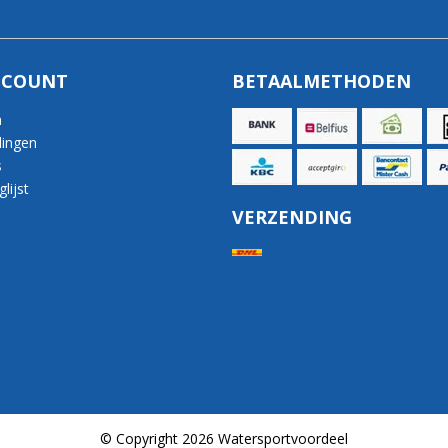
CCOUNT
BETAALMETHODEN
n
lingen
s
lijst
VERZENDING
© Copyright 2026 Watersportvoordeel