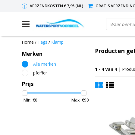
VERZENDKOSTEN € 7,95 (NL)
GRATIS VERZENDING(
Home
/
Tags
/
Klamp
Producten ge
Merken
Alle merken
1 - 4 Van 4
| Produ
pfeiffer
Prijs
Min: €
0
Max: €
90