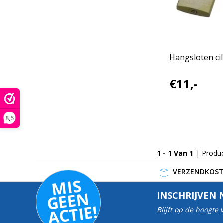
Hangsloten cil
€11,-
8,5
1 - 1 Van 1
| Produ
VERZENDKOSTE
MI
S
G
E
E
A
C
TI
N
INSCHRIJVEN 
E!
Blijft op de hoogte