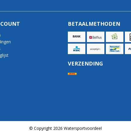
CCOUNT
BETAALMETHODEN
n
lingen
s
lijst
VERZENDING
© Copyright 2026 Watersportvoordeel