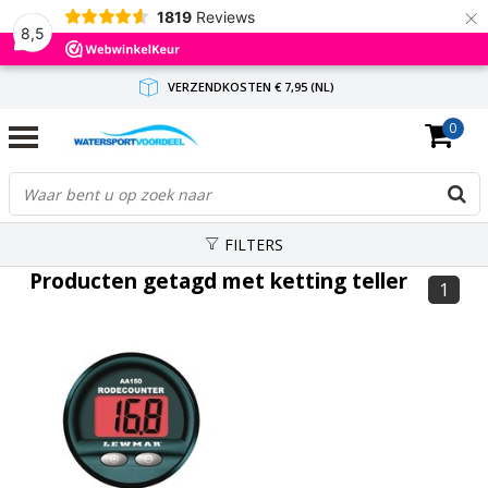
×
1819
Reviews
8,5
VERZENDKOSTEN € 7,95 (NL)
0
GRATIS VERZENDING(NL) VANAF € 65,-
BINNEN 1-3 WERKDAGEN ANTWOORD
FILTERS
Producten getagd met ketting teller
1