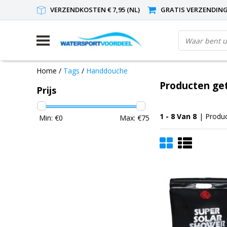
VERZENDKOSTEN € 7,95 (NL)
GRATIS VERZENDING(
Home
/
Tags
/
Handdouche
Producten ge
Prijs
1 - 8 Van 8
| Produ
Min: €
0
Max: €
75