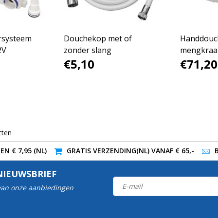
rsysteem
Douchekop met of
Handdouc
2V
zonder slang
mengkraan
€5,10
€71,20
behuizing
cten
N € 7,95 (NL)
GRATIS VERZENDING(NL) VANAF € 65,-
NIEUWSBRIEF
 van onze aanbiedingen