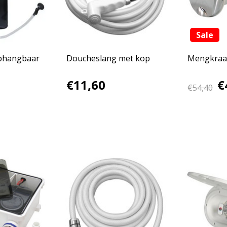
Sale
phangbaar
Doucheslang met kop
Mengkraa
€11,60
€
€54,40