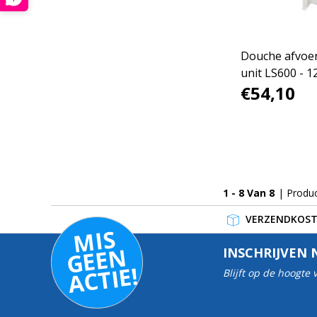
Douche afvoe
unit LS600 - 1
€54,10
1 - 8 Van 8
| Produ
VERZENDKOSTE
MI
S
G
E
E
A
C
TI
N
INSCHRIJVEN 
E!
Blijft op de hoogte