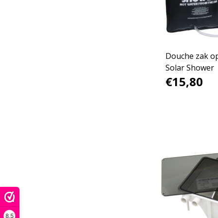
Douche zak o
Solar Shower
€15,80
8,5