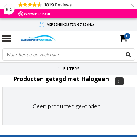
×
1819
Reviews
8,5
VERZENDKOSTEN € 7,95 (NL)
0
GRATIS VERZENDING(NL) VANAF € 65,-
BINNEN 1-3 WERKDAGEN ANTWOORD
FILTERS
Producten getagd met Halogeen
0
Geen producten gevonden!...