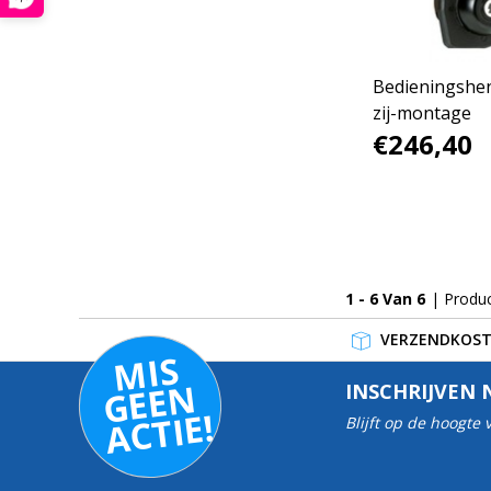
Bedieningshen
zij-montage
€246,40
1 - 6 Van 6
| Produ
VERZENDKOSTE
MI
S
G
E
E
A
C
TI
N
INSCHRIJVEN 
E!
Blijft op de hoogte