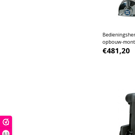
Bedieningshen
opbouw-mont
€481,20
8,5