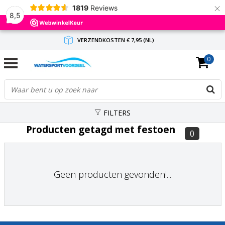
×
1819
Reviews
8,5
VERZENDKOSTEN € 7,95 (NL)
0
GRATIS VERZENDING(NL) VANAF € 65,-
BINNEN 1-3 WERKDAGEN ANTWOORD
FILTERS
Producten getagd met festoen
0
Geen producten gevonden!...