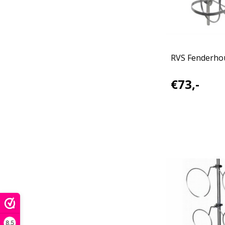
RVS Fenderho
€73,-
8,5