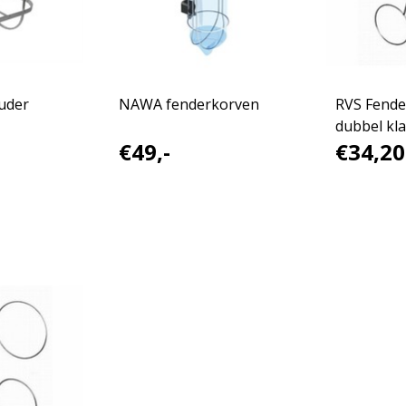
uder
NAWA fenderkorven
RVS Fend
dubbel kl
€49,-
€34,20