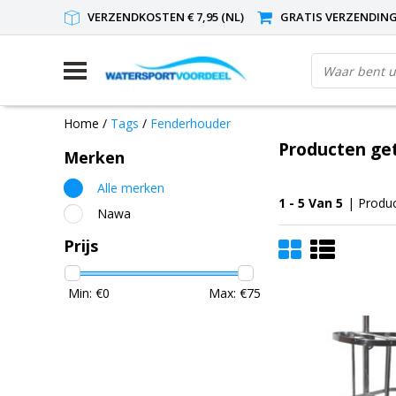
VERZENDKOSTEN € 7,95 (NL)
GRATIS VERZENDING(
Home
/
Tags
/
Fenderhouder
Producten ge
Merken
Alle merken
1 - 5 Van 5
| Produ
Nawa
Prijs
Min: €
0
Max: €
75