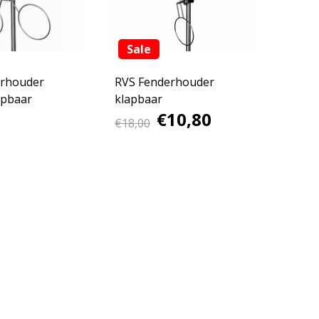
Sale
erhouder
RVS Fenderhouder
apbaar
klapbaar
€10,80
€18,00