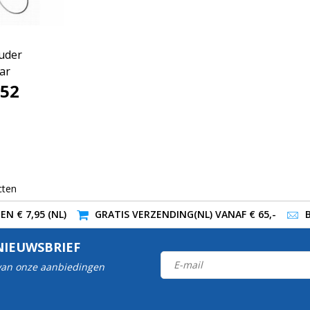
uder
ar
,52
cten
N € 7,95 (NL)
GRATIS VERZENDING(NL) VANAF € 65,-
NIEUWSBRIEF
 van onze aanbiedingen