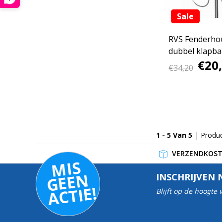
Sale
RVS Fenderho
dubbel klapba
€20
€34,20
1 - 5 Van 5
| Produ
VERZENDKOSTE
MI
S
G
E
E
A
C
TI
N
INSCHRIJVEN 
E!
Blijft op de hoogte