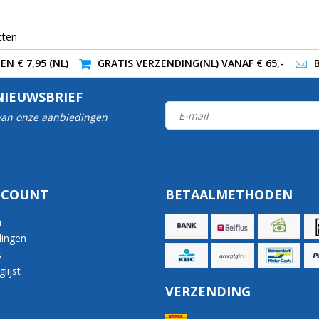
cten
N € 7,95 (NL)
GRATIS VERZENDING(NL) VANAF € 65,-
NIEUWSBRIEF
 van onze aanbiedingen
CCOUNT
BETAALMETHODEN
n
lingen
s
lijst
VERZENDING