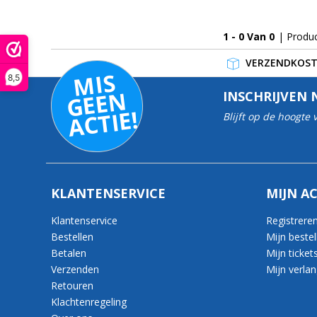
1 - 0 Van 0
| Produ
VERZENDKOSTE
MI
S
G
E
E
A
C
TI
8,5
N
INSCHRIJVEN 
E!
Blijft op de hoogte
KLANTENSERVICE
MIJN A
Klantenservice
Registrere
Bestellen
Mijn bestel
Betalen
Mijn ticket
Verzenden
Mijn verlang
Retouren
Klachtenregeling