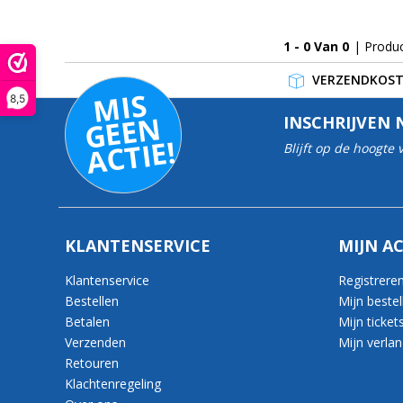
1 - 0 Van 0
| Produ
VERZENDKOSTE
MI
S
G
E
E
A
C
TI
8,5
N
INSCHRIJVEN 
E!
Blijft op de hoogte
KLANTENSERVICE
MIJN A
Klantenservice
Registrere
Bestellen
Mijn bestel
Betalen
Mijn ticket
Verzenden
Mijn verlang
Retouren
Klachtenregeling