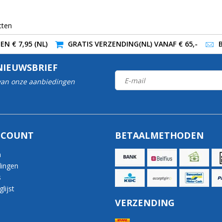
cten
N € 7,95 (NL)
GRATIS VERZENDING(NL) VANAF € 65,-
NIEUWSBRIEF
 van onze aanbiedingen
CCOUNT
BETAALMETHODEN
n
lingen
s
lijst
VERZENDING