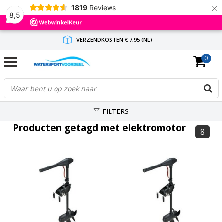
×
1819
Reviews
8,5
VERZENDKOSTEN € 7,95 (NL)
0
GRATIS VERZENDING(NL) VANAF € 65,-
BINNEN 1-3 WERKDAGEN ANTWOORD
FILTERS
Producten getagd met elektromotor
8