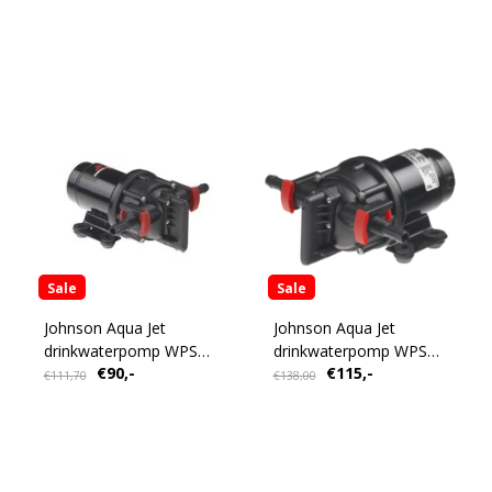
Sale
Sale
Johnson Aqua Jet
Johnson Aqua Jet
drinkwaterpomp WPS
drinkwaterpomp WPS
€90,-
€115,-
2.4
2.9
€111,70
€138,00