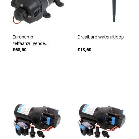
Europump
Draaibare wateruitloop
zelfaanzuigende
€68,60
€13,60
drinkwaterpomp met 4
ventielen