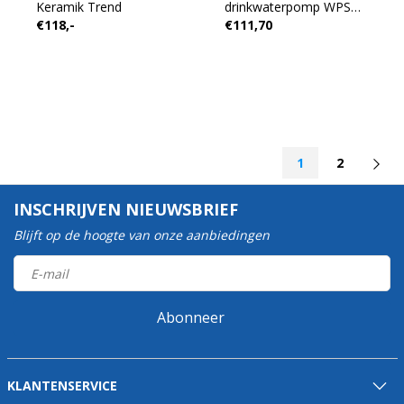
Keramik Trend
drinkwaterpomp WPS
€118,-
€111,70
2.4
1
2
INSCHRIJVEN NIEUWSBRIEF
Blijft op de hoogte van onze aanbiedingen
Abonneer
KLANTENSERVICE