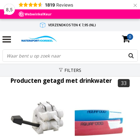
×
1819
Reviews
8,5
VERZENDKOSTEN € 7,95 (NL)
0
GRATIS VERZENDING(NL) VANAF € 65,-
BINNEN 1-3 WERKDAGEN ANTWOORD
FILTERS
Producten getagd met drinkwater
33