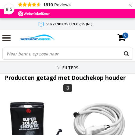
×
1819
Reviews
8,5
VERZENDKOSTEN € 7,95 (NL)
0
GRATIS VERZENDING(NL) VANAF € 65,-
BINNEN 1-3 WERKDAGEN ANTWOORD
FILTERS
Producten getagd met Douchekop houder
8