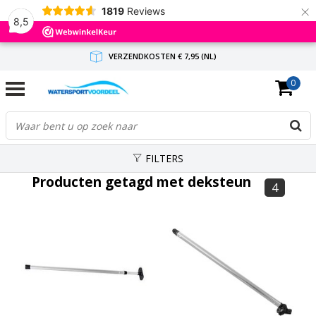
×
1819
Reviews
8,5
VERZENDKOSTEN € 7,95 (NL)
0
GRATIS VERZENDING(NL) VANAF € 65,-
BINNEN 1-3 WERKDAGEN ANTWOORD
FILTERS
Producten getagd met deksteun
4