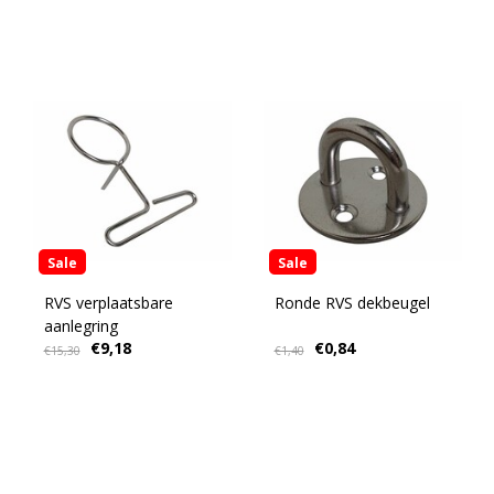
Sale
Sale
RVS verplaatsbare
Ronde RVS dekbeugel
aanlegring
€9,18
€0,84
€15,30
€1,40