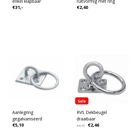
enkel klapbaar
ruitvormig met ring
€31,-
€2,40
Sale
Aanlegring
RVS Dekbeugel
gegalvaniseerd
draaibaar
€5,10
€2,46
€4,10