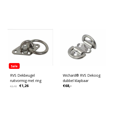
Sale
RVS Dekbeugel
Wichard® RVS Dekoog
ruitvormig met ring
dubbel klapbaar
€1,26
€68,-
€2,10