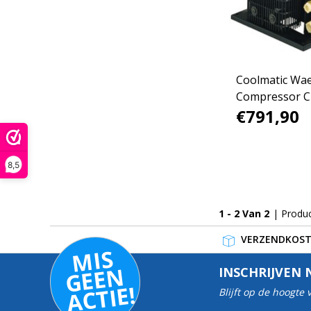
Coolmatic Wa
Compressor C
€791,90
01
8,5
1 - 2 Van 2
| Produ
VERZENDKOSTE
MI
S
G
E
E
A
C
TI
N
INSCHRIJVEN 
E!
Blijft op de hoogte