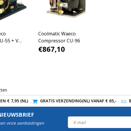
eco
Coolmatic Waeco
U-55 + VD-
Compressor CU-96
€867,10
cten
N € 7,95 (NL)
GRATIS VERZENDING(NL) VANAF € 65,-
NIEUWSBRIEF
 van onze aanbiedingen