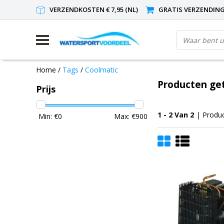
VERZENDKOSTEN € 7,95 (NL)
GRATIS VERZENDING(
Home
/
Tags
/
Coolmatic
Producten ge
Prijs
1 - 2 Van 2
| Produ
Min: €
0
Max: €
900