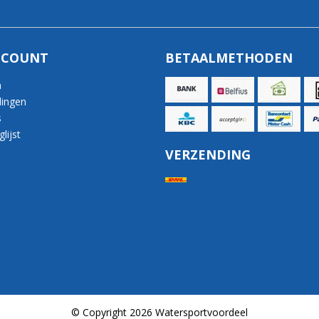
CCOUNT
BETAALMETHODEN
n
lingen
s
lijst
VERZENDING
© Copyright 2026 Watersportvoordeel