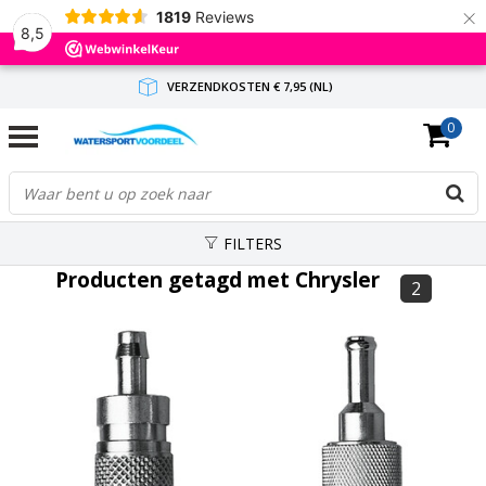
×
1819
Reviews
8,5
VERZENDKOSTEN € 7,95 (NL)
0
GRATIS VERZENDING(NL) VANAF € 65,-
BINNEN 1-3 WERKDAGEN ANTWOORD
FILTERS
Producten getagd met Chrysler
2