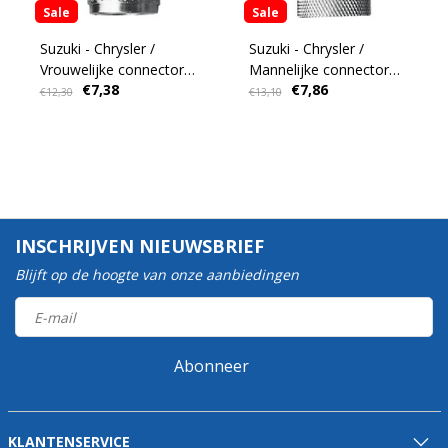
Sale
Sale
Suzuki - Chrysler /
Suzuki - Chrysler /
Vrouwelijke connector
Mannelijke connector
€7,38
€7,86
voor motor
voor brandstoftank
€12,30
€13,10
INSCHRIJVEN NIEUWSBRIEF
Blijft op de hoogte van onze aanbiedingen
Abonneer
KLANTENSERVICE