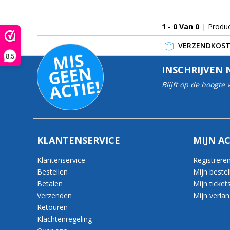
1 - 0 Van 0
| Produ
VERZENDKOSTE
MI
S
G
E
E
A
C
TI
8,5
N
INSCHRIJVEN 
E!
Blijft op de hoogte
KLANTENSERVICE
MIJN A
Klantenservice
Registrere
Bestellen
Mijn bestel
Betalen
Mijn ticket
Verzenden
Mijn verlang
Retouren
Klachtenregeling