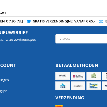
cten
N € 7,95 (NL)
GRATIS VERZENDING(NL) VANAF € 65,-
NIEUWSBRIEF
 van onze aanbiedingen
CCOUNT
BETAALMETHODEN
n
lingen
s
lijst
VERZENDING