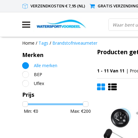
VERZENDKOSTEN € 7,95 (NL)
GRATIS VERZENDING(
Home
/
Tags
/
Brandstofniveaumeter
Producten ge
Merken
Alle merken
1 - 11 Van 11
| Pro
BEP
Uflex
Prijs
Min: €
0
Max: €
200