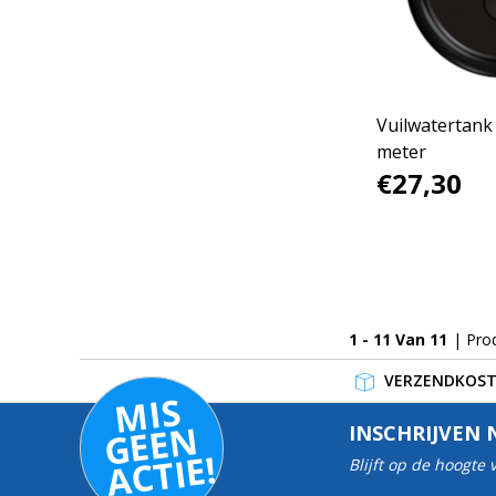
Vuilwatertank
meter
€27,30
1 - 11 Van 11
| Pro
VERZENDKOSTE
MI
S
G
E
E
A
C
TI
N
INSCHRIJVEN 
E!
Blijft op de hoogte