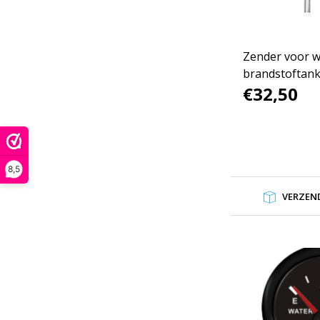
Zender voor w
brandstoftank
€32,50
Ohm
8,5
VERZEND