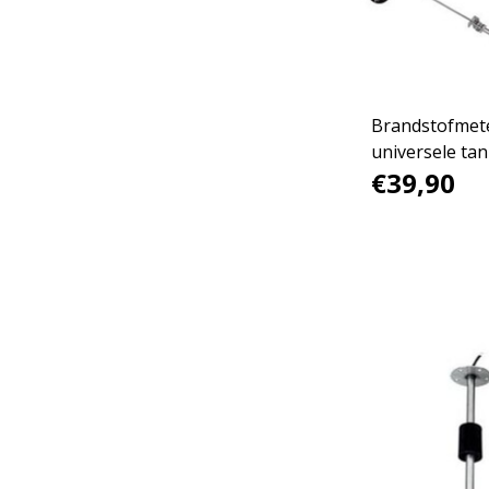
Brandstofmete
universele ta
€39,90