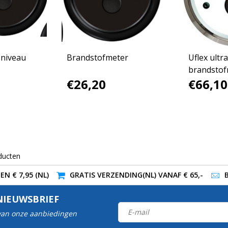
 niveau
Brandstofmeter
Uflex ultr
brandstof
€26,20
€66,10
ducten
N € 7,95 (NL)
GRATIS VERZENDING(NL) VANAF € 65,-
NIEUWSBRIEF
 van onze aanbiedingen