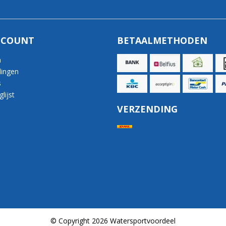
CCOUNT
BETAALMETHODEN
n
lingen
s
lijst
VERZENDING
© Copyright 2026 Watersportvoordeel