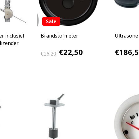
Sale
r inclusief
Brandstofmeter
Ultrasone
nkzender
€22,50
€186,5
€26,20