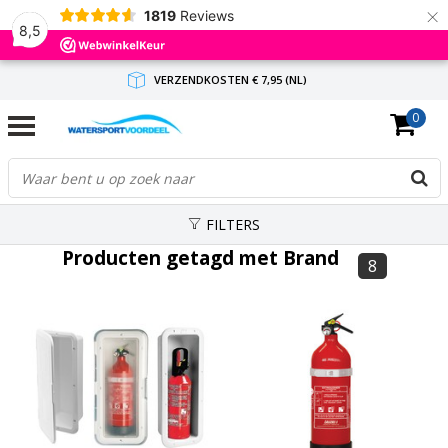
×
1819
Reviews
8,5
VERZENDKOSTEN € 7,95 (NL)
0
GRATIS VERZENDING(NL) VANAF € 65,-
BINNEN 1-3 WERKDAGEN ANTWOORD
FILTERS
Producten getagd met Brand
8