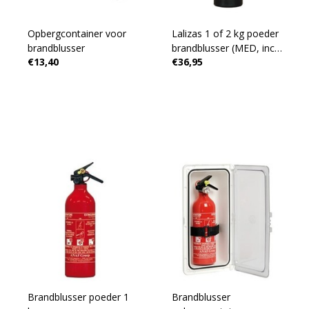
Opbergcontainer voor
Lalizas 1 of 2 kg poeder
brandblusser
brandblusser (MED, incl.
€13,40
€36,95
houder)
Brandblusser poeder 1
Brandblusser