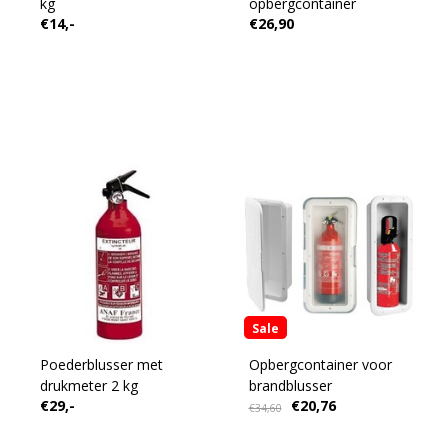
kg
opbergcontainer
€14,-
€26,90
Sale
Poederblusser met
Opbergcontainer voor
drukmeter 2 kg
brandblusser
€29,-
€20,76
€34,60