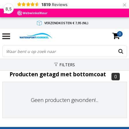
×
1819
Reviews
8,5
VERZENDKOSTEN € 7,95 (NL)
0
GRATIS VERZENDING(NL) VANAF € 65,-
BINNEN 1-3 WERKDAGEN ANTWOORD
FILTERS
Producten getagd met bottomcoat
0
Geen producten gevonden!...