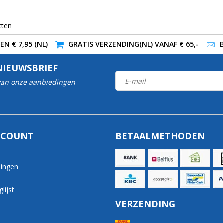
cten
N € 7,95 (NL)
GRATIS VERZENDING(NL) VANAF € 65,-
NIEUWSBRIEF
 van onze aanbiedingen
CCOUNT
BETAALMETHODEN
n
lingen
s
lijst
VERZENDING