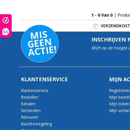
1 - 0 Van 0
| Produ
VERZENDKOSTE
MI
S
G
E
E
A
C
TI
8,5
N
INSCHRIJVEN 
E!
Blijft op de hoogte
KLANTENSERVICE
MIJN A
Klantenservice
Registrere
Bestellen
Mijn bestel
Betalen
Mijn ticket
Verzenden
Mijn verlang
Retouren
Klachtenregeling