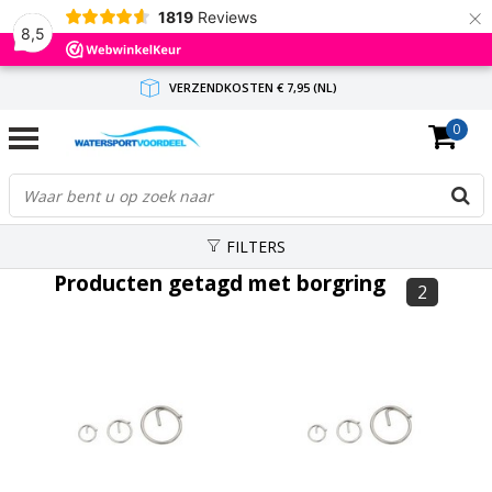
×
1819
Reviews
8,5
VERZENDKOSTEN € 7,95 (NL)
0
GRATIS VERZENDING(NL) VANAF € 65,-
BINNEN 1-3 WERKDAGEN ANTWOORD
FILTERS
Producten getagd met borgring
2