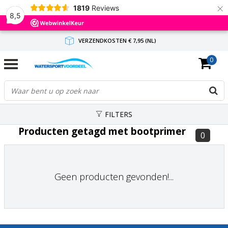
×
1819
Reviews
8,5
VERZENDKOSTEN € 7,95 (NL)
0
GRATIS VERZENDING(NL) VANAF € 65,-
BINNEN 1-3 WERKDAGEN ANTWOORD
FILTERS
Producten getagd met bootprimer
0
Geen producten gevonden!...