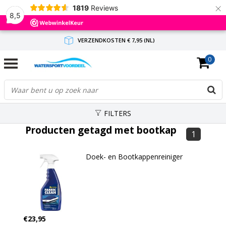
×
1819
Reviews
8,5
VERZENDKOSTEN € 7,95 (NL)
0
GRATIS VERZENDING(NL) VANAF € 65,-
BINNEN 1-3 WERKDAGEN ANTWOORD
FILTERS
Producten getagd met bootkap
1
Doek- en Bootkappenreiniger
€23,95