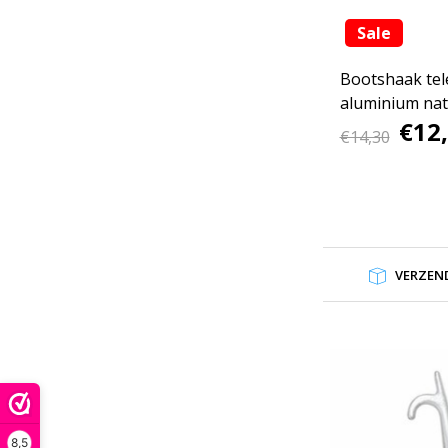
Sale
Bootshaak tel
aluminium nat
€12
€14,30
VERZEND
8,5