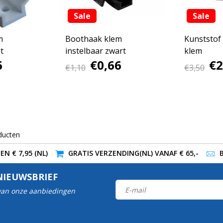
Sale
Sale
m
Boothaak klem
Kunststof
t
instelbaar zwart
klem
6
€0,66
€2
€1,10
€3,50
ducten
N € 7,95 (NL)
GRATIS VERZENDING(NL) VANAF € 65,-
NIEUWSBRIEF
 van onze aanbiedingen