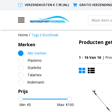
VERZENDKOSTEN € 7,95 (NL)
GRATIS VERZENDING(
Home
/
Tags
/
Boothaak
Producten ge
Merken
Alle merken
1 - 16 Van 16
| Pro
Plastimo
Starbrite
Talamex
lindemann
Prijs
Min: €
0
Max: €
100