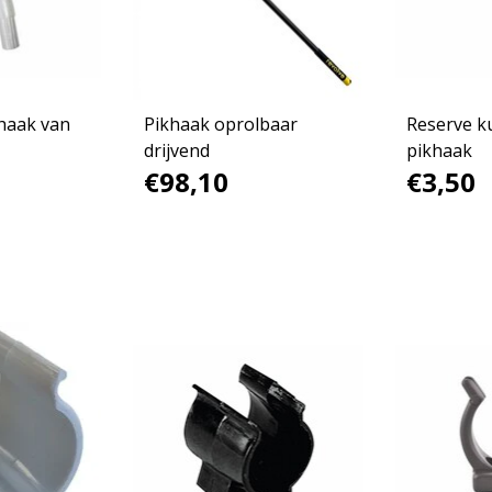
 haak van
Pikhaak oprolbaar
Reserve k
drijvend
pikhaak
€98,10
€3,50