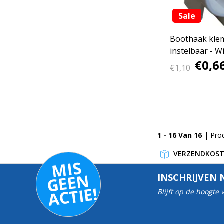
Sale
Boothaak kle
instelbaar - Wi
€0,6
€1,10
1 - 16 Van 16
| Pro
VERZENDKOSTE
MI
S
G
E
E
A
C
TI
N
INSCHRIJVEN 
E!
Blijft op de hoogte