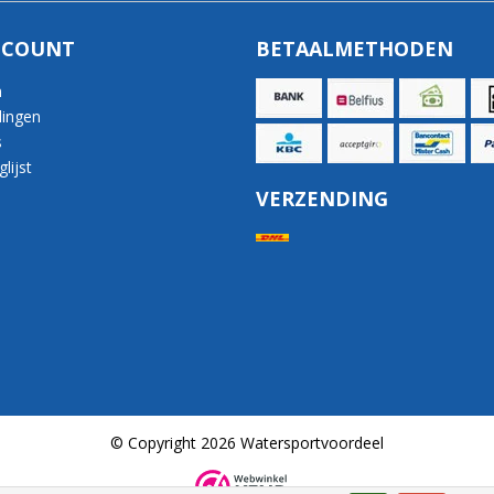
CCOUNT
BETAALMETHODEN
n
lingen
s
lijst
VERZENDING
© Copyright 2026 Watersportvoordeel