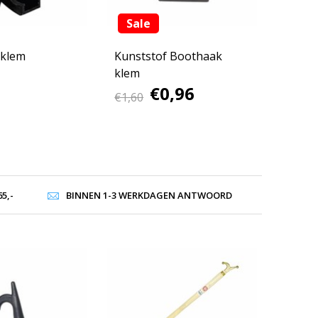
Sale
 klem
Kunststof Boothaak
klem
€0,96
€1,60
5,-
BINNEN 1-3 WERKDAGEN ANTWOORD