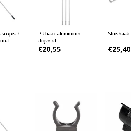
escopisch
Pikhaak aluminium
Sluishaak
urel
drijvend
€20,55
€25,40