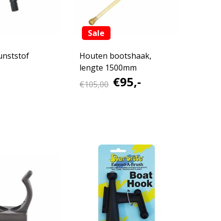
Sale
unststof
Houten bootshaak,
lengte 1500mm
€95,-
€105,00