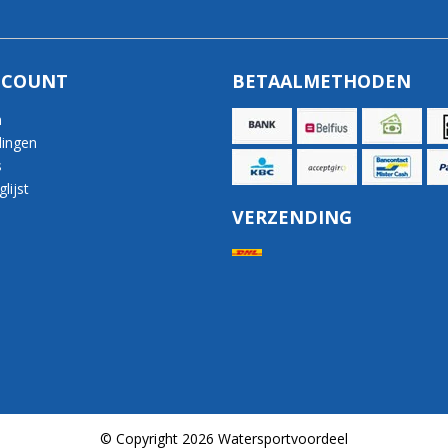
CCOUNT
BETAALMETHODEN
n
lingen
s
lijst
VERZENDING
© Copyright 2026 Watersportvoordeel