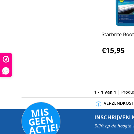
Starbrite Bo
€15,95
8,5
1 - 1 Van 1
| Produ
VERZENDKOSTE
MI
S
G
E
E
A
C
TI
N
INSCHRIJVEN 
E!
Blijft op de hoogte