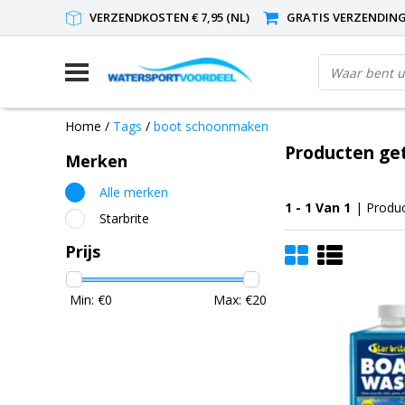
VERZENDKOSTEN € 7,95 (NL)
GRATIS VERZENDING(
Home
/
Tags
/
boot schoonmaken
Producten ge
Merken
Alle merken
1 - 1 Van 1
| Produ
Starbrite
Prijs
Min: €
0
Max: €
20